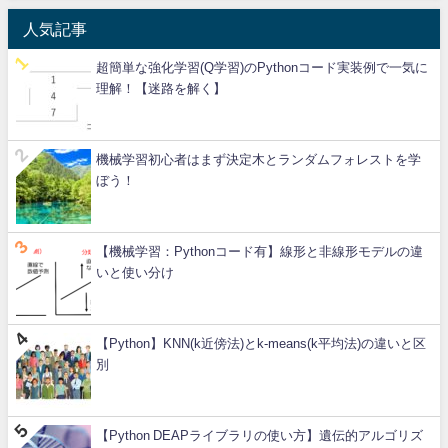
人気記事
超簡単な強化学習(Q学習)のPythonコード実装例で一気に
理解！【迷路を解く】
機械学習初心者はまず決定木とランダムフォレストを学
ぼう！
【機械学習：Pythonコード有】線形と非線形モデルの違
いと使い分け
【Python】KNN(k近傍法)とk-means(k平均法)の違いと区
別
【Python DEAPライブラリの使い方】遺伝的アルゴリズ