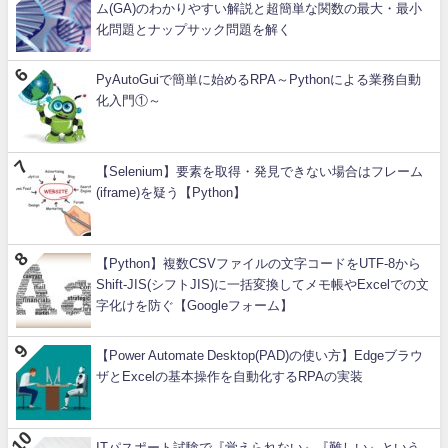
ム(GA)のわかりやすい解説と超簡単な関数の最大・最小
化問題とナップサック問題を解く
PyAutoGuiで簡単に始めるRPA～Pythonによる業務自動
化入門①～
【Selenium】要素を取得・発見できない場合はフレーム
(iframe)を疑う【Python】
【Python】複数CSVファイルの文字コードをUTF-8から
Shift-JIS(シフトJIS)に一括変換してメモ帳やExcelでの文
字化けを防ぐ【Googleフォーム】
【Power Automate Desktop(PAD)の使い方】Edgeブラウ
ザとExcelの基本操作を自動化するRPAの実装
ITパスポート試験で『覚えられない』『難しい』という