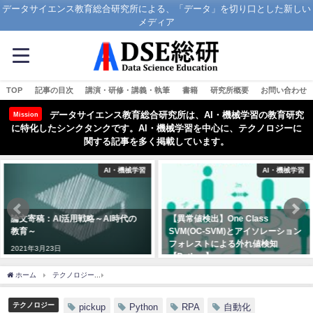
データサイエンス教育総合研究所による、「データ」を切り口とした新しい
メディア
TOP
記事の目次
講演・研修・講義・執筆
書籍
研究所概要
お問い合わせ
データサイエンス教育総合研究所は、AI・機械学習の教育研究
Mission
に特化したシンクタンクです。AI・機械学習を中心に、テクノロジーに
関する記事を多く掲載しています。
AI・機械学習
AI・機械学習
【異常値検出】One Class
【Python】ワインの品質予測で学
SVM(OC-SVM)とアイソレーション
ぶAI・機械学習の仕組み【ランダ
フォレストによる外れ値検知
ムフォレスト】
【Python】
2021年3月31日
2021年5月1日
ホーム
テクノロジー
PyAutoGuiで簡単に始めるRPA～Pythonによる業務自動化入門
テクノロジー
pickup
Python
RPA
自動化