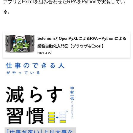
アプリとExcelを組み合わせたRPAをPythonで実装してい
る。
SeleniumとOpenPyXLによるRPA～Pythonによる
業務自動化入門②【ブラウザ＆Excel】
2021.4.27