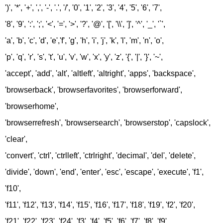
')', '*', '+', ',', '-', '.', '/', '0', '1', '2', '3', '4', '5', '6', '7',
'8', '9', ':', ';', '<', '=', '>', '?', '@', '[', '\\', ']', '^', '_', '`',
'a', 'b', 'c', 'd', 'e','f', 'g', 'h', 'i', 'j', 'k', 'l', 'm', 'n', 'o',
'p', 'q', 'r', 's', 't', 'u', 'v', 'w', 'x', 'y', 'z', '{', '|', '}', '~',
'accept', 'add', 'alt', 'altleft', 'altright', 'apps', 'backspace',
'browserback', 'browserfavorites', 'browserforward',
'browserhome',
'browserrefresh', 'browsersearch', 'browserstop', 'capslock',
'clear',
'convert', 'ctrl', 'ctrlleft', 'ctrlright', 'decimal', 'del', 'delete',
'divide', 'down', 'end', 'enter', 'esc', 'escape', 'execute', 'f1',
'f10',
'f11', 'f12', 'f13', 'f14', 'f15', 'f16', 'f17', 'f18', 'f19', 'f2', 'f20',
'f21', 'f22', 'f23', 'f24', 'f3', 'f4', 'f5', 'f6', 'f7', 'f8', 'f9',