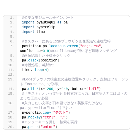
#必要なモジュールをインポート
import
 pyautogui 
as
 pa
import
 pyperclip
import
 time
#タスクバーにあるEdgeブラウザを画像認識で座標取得
position= pa.
locateOnScreen
(
"edge.PNG"
, 
confidence=
0.9
)#confidenceが低いほど曖昧マッチング
#画像認識した座標をクリック
pa.
click
(
position
)
#待機処理。4秒待つ
time.
sleep
(
4
)
#Edgeブラウザの検索窓の座標位置をクリック。座標はフリーソフ
ト「MousePos」で取得。
pa.
click
(
x=
1200
, y=
240
, button=
"left"
)
#「テスト」という文字列を検索窓に入力。日本語入力には以下の
ような工夫が必要
#入力したい文字が日本語ではなく英数字だけなら
pa.typewrite("test")でよい
pyperclip.
copy
(
"テスト"
)
pa.
hotkey
(
"ctrl"
, 
"v"
)
#エンターキーを押し、検索を実行
pa.
press
(
"enter"
)