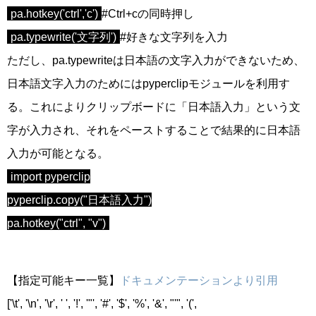
pa.hotkey('ctrl','c')
#Ctrl+cの同時押し
pa.typewrite('文字列')
#好きな文字列を入力
ただし、pa.typewriteは日本語の文字入力ができないため、
日本語文字入力のためにはpyperclipモジュールを利用す
る。これによりクリップボードに「日本語入力」という文
字が入力され、それをペーストすることで結果的に日本語
入力が可能となる。
import pyperclip
pyperclip.copy("日本語入力")
pa.hotkey("ctrl", "v")
【指定可能キー一覧】
ドキュメンテーションより引用
['\t', '\n', '\r', ' ', '!', '"', '#', '$', '%', '&', "'", '(',