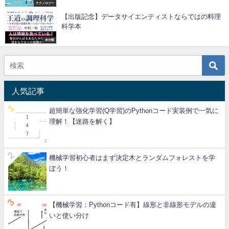
テクノロジー
【出版記念】データサイエンティストならではの料理
科学本
未分類
人気記事
超簡単な強化学習(Q学習)のPythonコード実装例で一気に
理解！【迷路を解く】
機械学習初心者はまず決定木とランダムフォレストを学
ぼう！
【機械学習：Pythonコード有】線形と非線形モデルの違
いと使い分け