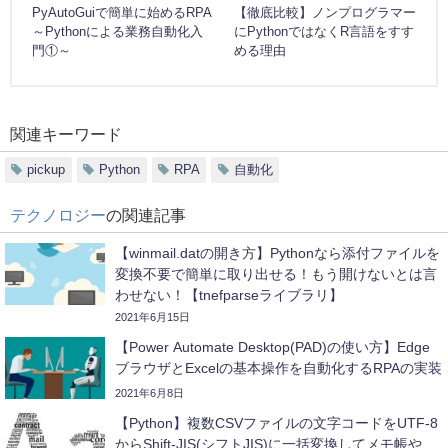
PyAutoGuiで簡単に始めるRPA
【徹底比較】ノンプログラマー
～Pythonによる業務自動化入
にPythonではなくR言語をすす
門①～
める理由
関連キーワード
pickup
Python
RPA
自動化
テクノロジー
の関連記事
【winmail.datの開き方】Pythonなら添付ファイルを
変換不要で簡単に取り出せる！もう開けないとは言
わせない！【tnefparseライブラリ】
2021年6月15日
【Power Automate Desktop(PAD)の使い方】Edge
ブラウザとExcelの基本操作を自動化するRPAの実装
2021年6月8日
【Python】複数CSVファイルの文字コードをUTF-8
からShift-JIS(シフトJIS)に一括変換してメモ帳や