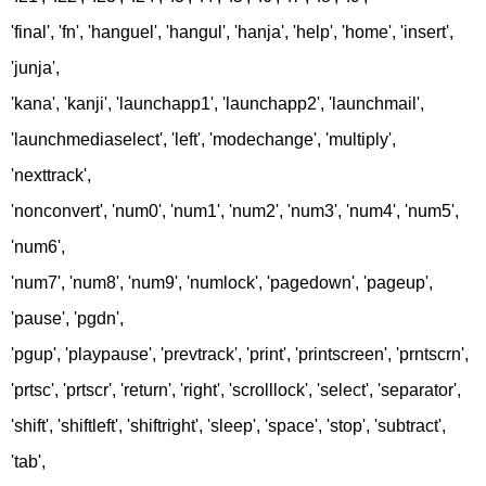
'final', 'fn', 'hanguel', 'hangul', 'hanja', 'help', 'home', 'insert',
'junja',
'kana', 'kanji', 'launchapp1', 'launchapp2', 'launchmail',
'launchmediaselect', 'left', 'modechange', 'multiply',
'nexttrack',
'nonconvert', 'num0', 'num1', 'num2', 'num3', 'num4', 'num5',
'num6',
'num7', 'num8', 'num9', 'numlock', 'pagedown', 'pageup',
'pause', 'pgdn',
'pgup', 'playpause', 'prevtrack', 'print', 'printscreen', 'prntscrn',
'prtsc', 'prtscr', 'return', 'right', 'scrolllock', 'select', 'separator',
'shift', 'shiftleft', 'shiftright', 'sleep', 'space', 'stop', 'subtract',
'tab',