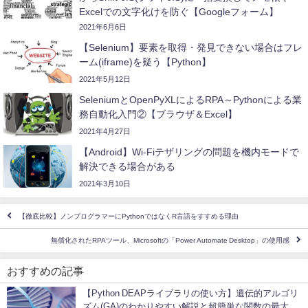
Excelでの文字化けを防ぐ【Googleフォーム】
2021年6月6日
【Selenium】要素を取得・発見できない場合はフレ
ーム(iframe)を疑う【Python】
2021年5月12日
SeleniumとOpenPyXLによるRPA～Pythonによる業
務自動化入門②【ブラウザ＆Excel】
2021年4月27日
【Android】Wi-Fiテザリングの問題を機内モードで
解決できる場合がある
2021年3月10日
【徹底比較】ノンプログラマーにPythonではなくR言語をすすめる理由
無償化されたRPAツール、Microsoftの「Power Automate Desktop」の使用感
おすすめの記事
【Python DEAPライブラリの使い方】遺伝的アルゴリ
ズム(GA)のわかりやすい解説と超簡単な関数の最大・