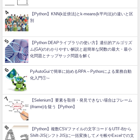
【Python】KNN(k近傍法)とk-means(k平均法)の違いと区
別
【Python DEAPライブラリの使い方】遺伝的アルゴリズ
ム(GA)のわかりやすい解説と超簡単な関数の最大・最小
化問題とナップサック問題を解く
PyAutoGuiで簡単に始めるRPA～Pythonによる業務自動
化入門①～
【Selenium】要素を取得・発見できない場合はフレーム
(iframe)を疑う【Python】
【Python】複数CSVファイルの文字コードをUTF-8から
Shift-JIS(シフトJIS)に一括変換してメモ帳やExcelでの文