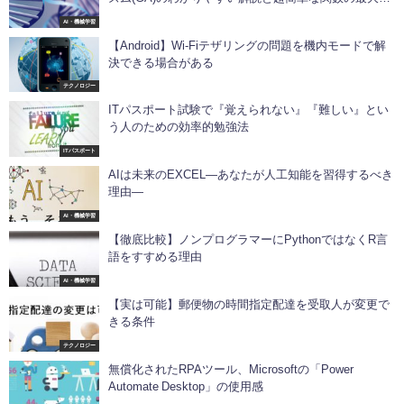
最小化問題とナップサック問題を解く
AI・機械学習
【Android】Wi-Fiテザリングの問題を機内モードで解
決できる場合がある
テクノロジー
ITパスポート試験で『覚えられない』『難しい』とい
う人のための効率的勉強法
ITパスポート
AIは未来のEXCEL―あなたが人工知能を習得するべき
理由―
AI・機械学習
【徹底比較】ノンプログラマーにPythonではなくR言
語をすすめる理由
AI・機械学習
【実は可能】郵便物の時間指定配達を受取人が変更で
きる条件
テクノロジー
無償化されたRPAツール、Microsoftの「Power
Automate Desktop」の使用感