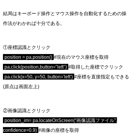
結局はキーボード操作とマウス操作を自動化するための操
作法がわかれば十分である。
①座標認識とクリック
position = pa.position()
#現在のマウス座標を取得
pa.click(position,button="left")
#取得した座標でクリック
pa.click(x=50, y=50, button='left')
#座標を直接指定もできる
(原点は画面左上)
②画像認識とクリック
position_im= pa.locateOnScreen(“
画像認識ファイル
”,
confidence=0.9)
#画像の座標を取得