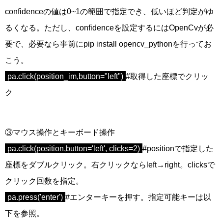
confidence
の値は
0~1
の範囲で指定でき、低いほど判定がゆ
るくなる。ただし、confidenceを設定するにはOpenCvが必
要で、必要なら事前に
pip install opencv_pythonを行ってお
こう。
pa.click(position_im,button="left")
#取得した座標でクリッ
ク
③マウス操作とキーボード操作
pa.click(position,
button='left', clicks=2)
#positionで指定した
座標をダブルクリック。右クリックならleft→right。clicksで
クリック回数を指定。
pa.press('enter')
#エンターキーを押す。指定可能キーは以
下を参照。