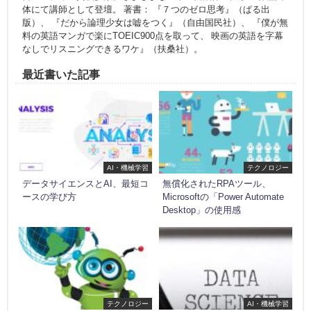
体にて講師として登壇。 著書： 『７つのゼロ思考』（ぱる出
版）、 『だから論理少女は嘘をつく』（自由国民社）、 『僕が無
料の英語マンガで楽にTOEIC900点を取って、 映画の英語を字幕
なしでリスニングできるワケ』（扶桑社）。
最近書いた記事
AI・機械学習
テクノロジー
データサイエンスとAI、最短コ
無償化されたRPAツール、
ースの学び方
Microsoftの「Power Automate
Desktop」の使用感
テクノロジー
AI・機械学習