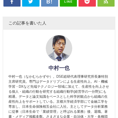
LINE
この記事を書いた人
中村一也
中村一也（なかむらかずや）。DSE総研代表理事研究所長兼特別
主席研究員。専門はデータドリブンによる生産性向上。AI・機械
学習・DXなど先端テクノロジー領域に加えて、生産性を向上させ
る個人・組織の行動を研究する組織行動学(経営学の一分野)にも
精通。データと論文知識をベースとした科学的観点から組織の生
産性向上をサポートしている。京都大学経済学部にて金融工学を
専攻し、日本生命保険相互会社に入社。主としてデータ分析業務
に従事（日本生命で「業績管理」と呼ばれる業務）後、退職。著
書・メディア掲載多数。さまざまな企業・自治体・大学・各種団