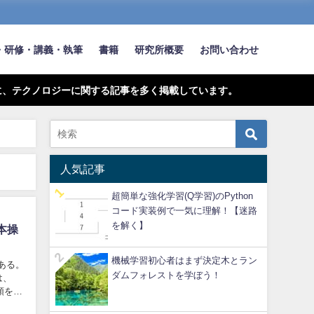
・研修・講義・執筆
書籍
研究所概要
お問い合わせ
に、テクノロジーに関する記事を多く掲載しています。
人気記事
超簡単な強化学習(Q学習)のPython
コード実装例で一気に理解！【迷路
を解く】
基本操
機械学習初心者はまず決定木とラン
がある。
ダムフォレストを学ぼう！
は、
順をわ