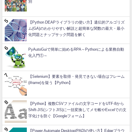
別
【Python DEAPライブラリの使い方】遺伝的アルゴリズ
ム(GA)のわかりやすい解説と超簡単な関数の最大・最小
化問題とナップサック問題を解く
PyAutoGuiで簡単に始めるRPA～Pythonによる業務自動
化入門①～
【Selenium】要素を取得・発見できない場合はフレーム
(iframe)を疑う【Python】
【Python】複数CSVファイルの文字コードをUTF-8から
Shift-JIS(シフトJIS)に一括変換してメモ帳やExcelでの文
字化けを防ぐ【Googleフォーム】
【Power Automate Desktop(PAD)の使い方】Edgeブラウ