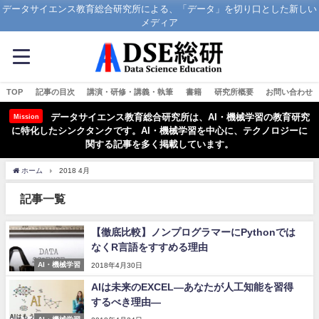
データサイエンス教育総合研究所による、「データ」を切り口とした新しい
メディア
TOP
記事の目次
講演・研修・講義・執筆
書籍
研究所概要
お問い合わせ
データサイエンス教育総合研究所は、AI・機械学習の教育研究
Mission
に特化したシンクタンクです。AI・機械学習を中心に、テクノロジーに
関する記事を多く掲載しています。
ホーム
2018 4月
記事一覧
【徹底比較】ノンプログラマーにPythonでは
なくR言語をすすめる理由
AI・機械学習
2018年4月30日
AIは未来のEXCEL―あなたが人工知能を習得
するべき理由―