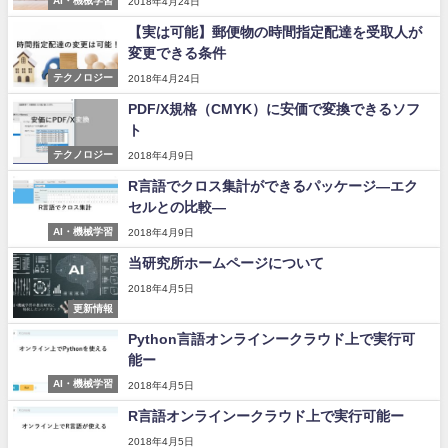
AI・機械学習
2018年4月24日
【実は可能】郵便物の時間指定配達を受取人が
変更できる条件
テクノロジー
2018年4月24日
PDF/X規格（CMYK）に安価で変換できるソフ
ト
テクノロジー
2018年4月9日
R言語でクロス集計ができるパッケージ―エク
セルとの比較―
AI・機械学習
2018年4月9日
当研究所ホームページについて
2018年4月5日
更新情報
Python言語オンラインークラウド上で実行可
能ー
AI・機械学習
2018年4月5日
R言語オンラインークラウド上で実行可能ー
2018年4月5日