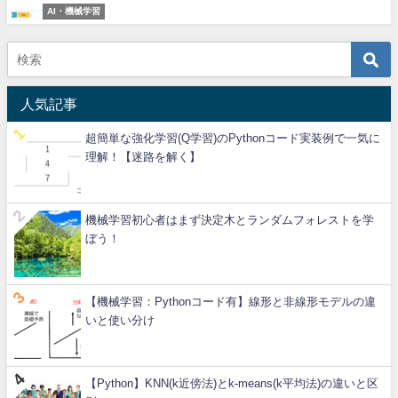
AI・機械学習
人気記事
超簡単な強化学習(Q学習)のPythonコード実装例で一気に
理解！【迷路を解く】
機械学習初心者はまず決定木とランダムフォレストを学
ぼう！
【機械学習：Pythonコード有】線形と非線形モデルの違
いと使い分け
【Python】KNN(k近傍法)とk-means(k平均法)の違いと区