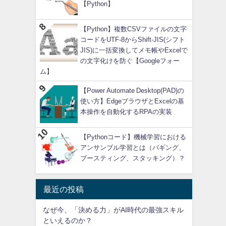
【Python】
【Python】複数CSVファイルの文字
コードをUTF-8からShift-JIS(シフト
JIS)に一括変換してメモ帳やExcelで
の文字化けを防ぐ【Googleフォー
ム】
【Power Automate Desktop(PAD)の
使い方】EdgeブラウザとExcelの基
本操作を自動化するRPAの実装
【Pythonコード】機械学習における
アンサンブル学習とは（バギング、
ブースティング、スタッキング）？
最近の投稿
なぜ今、「決める力」がAI時代の最強スキル
といえるのか？