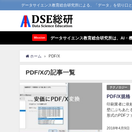
データサイエンス教育総合研究所による、「データ」を切り口
データサイエンス教育総合研究所は、AI・
Mission
ホーム
PDF/X
PDF/Xの記事一覧
テクノロジー
PDF/X規
印刷業者に依
壁にぶちあたる
形式のPDF
はRed,Green
2018年4月9日