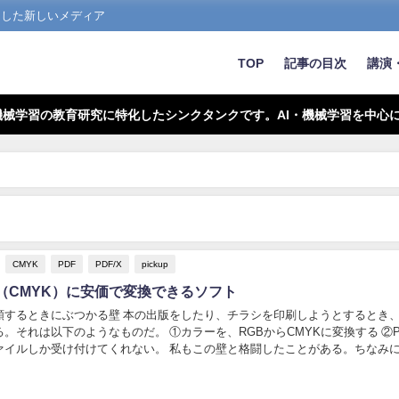
とした新しいメディア
TOP
記事の目次
講演
機械学習の教育研究に特化したシンクタンクです。AI・機械学習を中心
CMYK
PDF
PDF/X
pickup
格（CMYK）に安価で変換できるソフト
頼するときにぶつかる壁 本の出版をしたり、チラシを印刷しようとするとき
。それは以下のようなものだ。 ①カラーを、RGBからCMYKに変換する ②PD
ファイルしか受け付けてくれない。 私もこの壁と格闘したことがある。ちなみに
,Blueを組み合わせ...