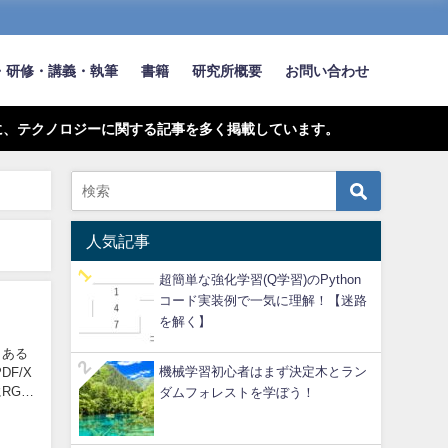
・研修・講義・執筆
書籍
研究所概要
お問い合わせ
に、テクノロジーに関する記事を多く掲載しています。
人気記事
超簡単な強化学習(Q学習)のPython
コード実装例で一気に理解！【迷路
を解く】
、ある
機械学習初心者はまず決定木とラン
F/X
RGB
ダムフォレストを学ぼう！