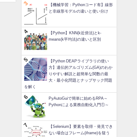
【機械学習：Pythonコード有】線形
と非線形モデルの違いと使い分け
【Python】KNN(k近傍法)とk-
means(k平均法)の違いと区別
【Python DEAPライブラリの使い
方】遺伝的アルゴリズム(GA)のわか
りやすい解説と超簡単な関数の最
大・最小化問題とナップサック問題
を解く
PyAutoGuiで簡単に始めるRPA～
Pythonによる業務自動化入門①～
【Selenium】要素を取得・発見でき
ない場合はフレーム(iframe)を疑う