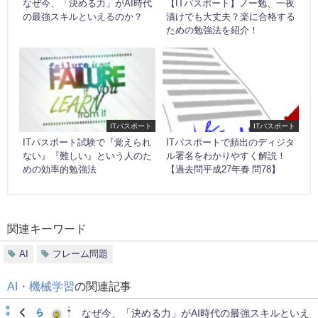
なぜ今、「決める力」がAI時代
【ITパスポート】ノー勉、一夜
の最強スキルといえるのか？
漬けでも大丈夫？楽に合格する
ための勉強法を紹介！
ITパスポート
ITパスポート
ITパスポート試験で『覚えられ
ITパスポートで頻出のディジタ
ない』『難しい』という人のた
ル署名をわかりやすく解説！
めの効率的勉強法
【過去問平成27年春 問78】
関連キーワード
AI
フレーム問題
AI・機械学習
の関連記事
なぜ今、「決める力」がAI時代の最強スキルといえ