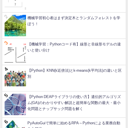
機械学習初心者はまず決定木とランダムフォレストを学
ぼう！
【機械学習：Pythonコード有】線形と非線形モデルの違
いと使い分け
【Python】KNN(k近傍法)とk-means(k平均法)の違いと区
別
【Python DEAPライブラリの使い方】遺伝的アルゴリズ
ム(GA)のわかりやすい解説と超簡単な関数の最大・最小
化問題とナップサック問題を解く
PyAutoGuiで簡単に始めるRPA～Pythonによる業務自動