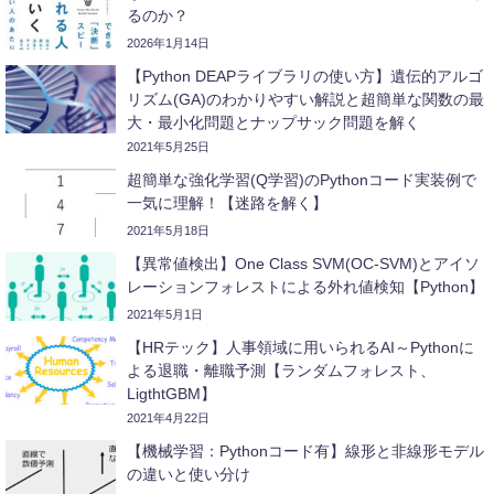
るのか？
2026年1月14日
【Python DEAPライブラリの使い方】遺伝的アルゴ
リズム(GA)のわかりやすい解説と超簡単な関数の最
大・最小化問題とナップサック問題を解く
2021年5月25日
超簡単な強化学習(Q学習)のPythonコード実装例で
一気に理解！【迷路を解く】
2021年5月18日
【異常値検出】One Class SVM(OC-SVM)とアイソ
レーションフォレストによる外れ値検知【Python】
2021年5月1日
【HRテック】人事領域に用いられるAI～Pythonに
よる退職・離職予測【ランダムフォレスト、
LigthtGBM】
2021年4月22日
【機械学習：Pythonコード有】線形と非線形モデル
の違いと使い分け