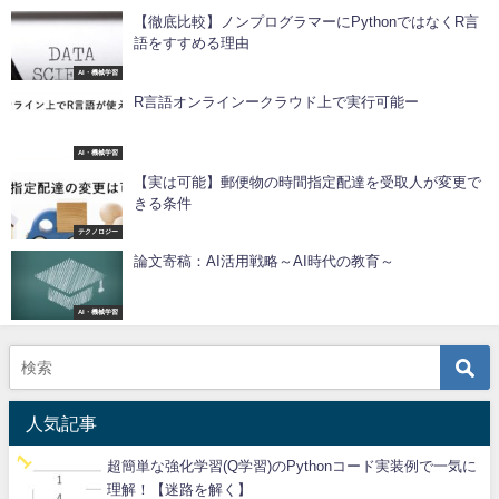
【徹底比較】ノンプログラマーにPythonではなくR言
語をすすめる理由
AI・機械学習
R言語オンラインークラウド上で実行可能ー
AI・機械学習
【実は可能】郵便物の時間指定配達を受取人が変更で
きる条件
テクノロジー
論文寄稿：AI活用戦略～AI時代の教育～
AI・機械学習
人気記事
超簡単な強化学習(Q学習)のPythonコード実装例で一気に
理解！【迷路を解く】