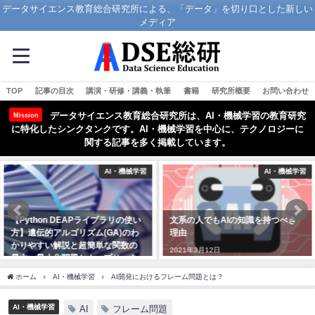
データサイエンス教育総合研究所による、「データ」を切り口とした新しい
メディア
TOP
記事の目次
講演・研修・講義・執筆
書籍
研究所概要
お問い合わせ
データサイエンス教育総合研究所は、AI・機械学習の教育研究
Mission
に特化したシンクタンクです。AI・機械学習を中心に、テクノロジーに
関する記事を多く掲載しています。
AI・機械学習
AI・機械学習
【Python DEAPライブラリの使い
文系の人でもAIの知識を持つべき
方】遺伝的アルゴリズム(GA)のわ
理由
かりやすい解説と超簡単な関数の
2021年3月12日
最大・最小化問題とナップサック
問題を解く
ホーム
AI・機械学習
AI開発におけるフレーム問題とは？
2021年5月25日
AI・機械学習
AI
フレーム問題