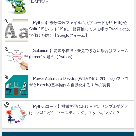
化入門①～
【Python】複数CSVファイルの文字コードをUTF-8から
Shift-JIS(シフトJIS)に一括変換してメモ帳やExcelでの文
字化けを防ぐ【Googleフォーム】
【Selenium】要素を取得・発見できない場合はフレーム
(iframe)を疑う【Python】
【Power Automate Desktop(PAD)の使い方】Edgeブラウ
ザとExcelの基本操作を自動化するRPAの実装
【Pythonコード】機械学習におけるアンサンブル学習と
は（バギング、ブースティング、スタッキング）？