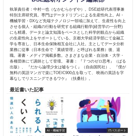
執筆責任者：中村一也（なかむらかずや）。DSE総研代表理事兼
特別主席研究員。専門はデータドリブンによる生産性向上。AI・
機械学習・DXなど先端テクノロジー領域に加えて、生産性を向上
させる個人・組織の行動を研究する組織行動学(経営学の一分野)
にも精通。データと論文知識をベースとした科学的観点から組織
の生産性向上をサポートしている。京都大学経済学部にて金融工
学を専攻し、日本生命保険相互会社に入社。主としてデータ分析
業務に従事（日本生命で「業績管理」と呼ばれる業務）後、退
職。著書・メディア掲載多数。さまざまな企業・自治体・大学・
各種団体にて講師として登壇。 著書： 『７つのゼロ思考』（ぱる
出版）、 『だから論理少女は嘘をつく』（自由国民社）、 『僕が
無料の英語マンガで楽にTOEIC900点を取って、 映画の英語を字
幕なしでリスニングできるワケ』（扶桑社）。
最近書いた記事
AI・機械学習
ITパスポート