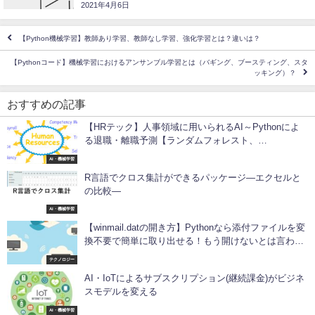
2021年4月6日
【Python機械学習】教師あり学習、教師なし学習、強化学習とは？違いは？
【Pythonコード】機械学習におけるアンサンブル学習とは（バギング、ブースティング、スタ
ッキング）？
おすすめの記事
【HRテック】人事領域に用いられるAI～Pythonによ
る退職・離職予測【ランダムフォレスト、
LigthtGBM】
AI・機械学習
R言語でクロス集計ができるパッケージ―エクセルと
の比較―
AI・機械学習
【winmail.datの開き方】Pythonなら添付ファイルを変
換不要で簡単に取り出せる！もう開けないとは言わせ
ない！【tnefparseライブラリ】
テクノロジー
AI・IoTによるサブスクリプション(継続課金)がビジネ
スモデルを変える
AI・機械学習