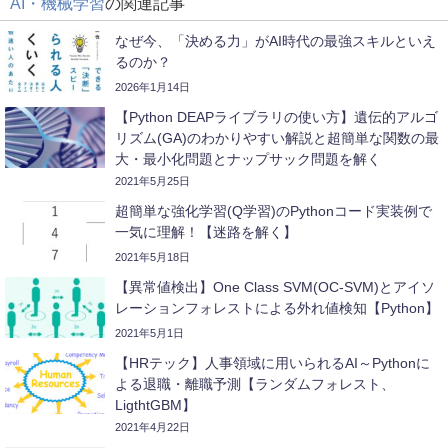
AI・機械学習
の関連記事
なぜ今、「決める力」がAI時代の最強スキルといえ
るのか？
2026年1月14日
【Python DEAPライブラリの使い方】遺伝的アルゴ
リズム(GA)のわかりやすい解説と超簡単な関数の最
大・最小化問題とナップサック問題を解く
2021年5月25日
超簡単な強化学習(Q学習)のPythonコード実装例で
一気に理解！【迷路を解く】
2021年5月18日
【異常値検出】One Class SVM(OC-SVM)とアイソ
レーションフォレストによる外れ値検知【Python】
2021年5月1日
【HRテック】人事領域に用いられるAI～Pythonに
よる退職・離職予測【ランダムフォレスト、
LigthtGBM】
2021年4月22日