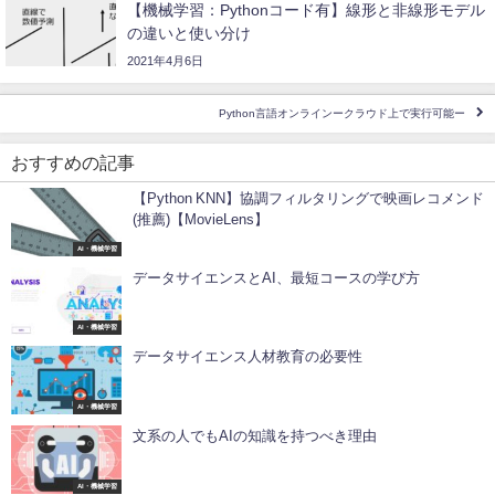
【機械学習：Pythonコード有】線形と非線形モデル
の違いと使い分け
2021年4月6日
Python言語オンラインークラウド上で実行可能ー
おすすめの記事
【Python KNN】協調フィルタリングで映画レコメンド
(推薦)【MovieLens】
AI・機械学習
データサイエンスとAI、最短コースの学び方
AI・機械学習
データサイエンス人材教育の必要性
AI・機械学習
文系の人でもAIの知識を持つべき理由
AI・機械学習