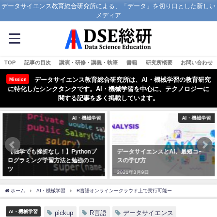
データサイエンス教育総合研究所による、「データ」を切り口とした新しい
メディア
TOP
記事の目次
講演・研修・講義・執筆
書籍
研究所概要
お問い合わせ
データサイエンス教育総合研究所は、AI・機械学習の教育研究
Mission
に特化したシンクタンクです。AI・機械学習を中心に、テクノロジーに
関する記事を多く掲載しています。
学習
AI・機械学習
AI・機
プ
データサイエンスとAI、最短コー
機械学習初心者はまず決定木と
スの学び方
ンダムフォレストを学ぼう！
2021年3月9日
2021年3月26日
ホーム
AI・機械学習
R言語オンラインークラウド上で実行可能ー
AI・機械学習
pickup
R言語
データサイエンス