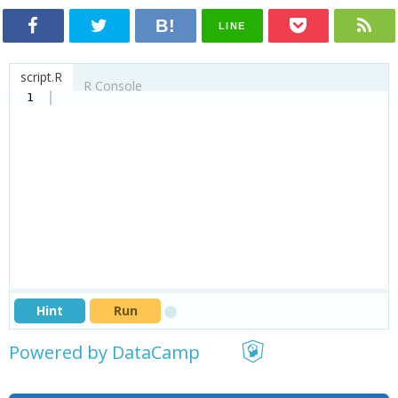
LINE
script.R
R Console
1
Hint
Run
Powered by DataCamp