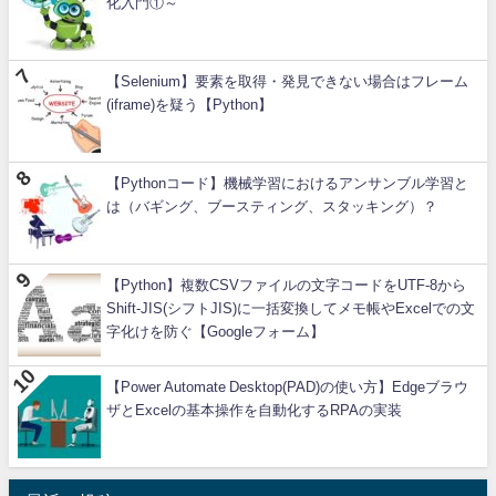
化入門①～
【Selenium】要素を取得・発見できない場合はフレーム
(iframe)を疑う【Python】
【Pythonコード】機械学習におけるアンサンブル学習と
は（バギング、ブースティング、スタッキング）？
【Python】複数CSVファイルの文字コードをUTF-8から
Shift-JIS(シフトJIS)に一括変換してメモ帳やExcelでの文
字化けを防ぐ【Googleフォーム】
【Power Automate Desktop(PAD)の使い方】Edgeブラウ
ザとExcelの基本操作を自動化するRPAの実装