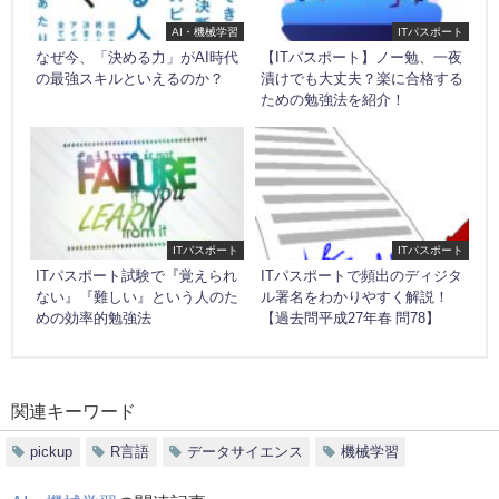
AI・機械学習
ITパスポート
なぜ今、「決める力」がAI時代
【ITパスポート】ノー勉、一夜
の最強スキルといえるのか？
漬けでも大丈夫？楽に合格する
ための勉強法を紹介！
ITパスポート
ITパスポート
ITパスポート試験で『覚えられ
ITパスポートで頻出のディジタ
ない』『難しい』という人のた
ル署名をわかりやすく解説！
めの効率的勉強法
【過去問平成27年春 問78】
関連キーワード
pickup
R言語
データサイエンス
機械学習