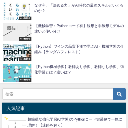
なぜ今、「決める力」がAI時代の最強スキルといえる
のか？
AI・機械学習
【機械学習：Pythonコード有】線形と非線形モデルの
違いと使い分け
AI・機械学習
【Python】ワインの品質予測で学ぶAI・機械学習の仕
組み【ランダムフォレスト】
AI・機械学習
【Python機械学習】教師あり学習、教師なし学習、強
化学習とは？違いは？
AI・機械学習
人気記事
超簡単な強化学習(Q学習)のPythonコード実装例で一気に
理解！【迷路を解く】