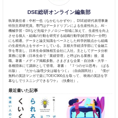
DSE総研オンライン編集部
執筆責任者：中村一也（なかむらかずや）。DSE総研代表理事兼
特別主席研究員。専門はデータドリブンによる生産性向上。AI・
機械学習・DXなど先端テクノロジー領域に加えて、生産性を向上
させる個人・組織の行動を研究する組織行動学(経営学の一分野)
にも精通。データと論文知識をベースとした科学的観点から組織
の生産性向上をサポートしている。京都大学経済学部にて金融工
学を専攻し、日本生命保険相互会社に入社。主としてデータ分析
業務に従事（日本生命で「業績管理」と呼ばれる業務）後、退
職。著書・メディア掲載多数。さまざまな企業・自治体・大学・
各種団体にて講師として登壇。 著書： 『７つのゼロ思考』（ぱる
出版）、 『だから論理少女は嘘をつく』（自由国民社）、 『僕が
無料の英語マンガで楽にTOEIC900点を取って、 映画の英語を字
幕なしでリスニングできるワケ』（扶桑社）。
最近書いた記事