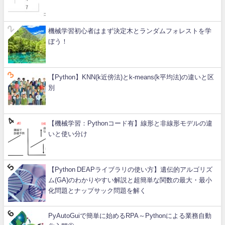
機械学習初心者はまず決定木とランダムフォレストを学
ぼう！
【Python】KNN(k近傍法)とk-means(k平均法)の違いと区
別
【機械学習：Pythonコード有】線形と非線形モデルの違
いと使い分け
【Python DEAPライブラリの使い方】遺伝的アルゴリズ
ム(GA)のわかりやすい解説と超簡単な関数の最大・最小
化問題とナップサック問題を解く
PyAutoGuiで簡単に始めるRPA～Pythonによる業務自動