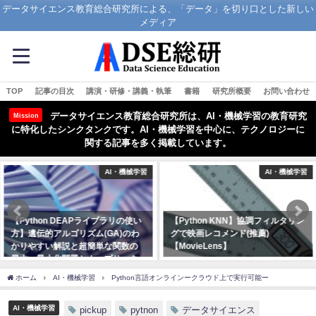
データサイエンス教育総合研究所による、「データ」を切り口とした新しい
メディア
TOP
記事の目次
講演・研修・講義・執筆
書籍
研究所概要
お問い合わせ
データサイエンス教育総合研究所は、AI・機械学習の教育研究
Mission
に特化したシンクタンクです。AI・機械学習を中心に、テクノロジーに
関する記事を多く掲載しています。
AI・機械学習
AI・機械学習
【Python DEAPライブラリの使い
【Python KNN】協調フィルタリン
方】遺伝的アルゴリズム(GA)のわ
グで映画レコメンド(推薦)
かりやすい解説と超簡単な関数の
【MovieLens】
最大・最小化問題とナップサック
2021年3月25日
問題を解く
ホーム
AI・機械学習
Python言語オンラインークラウド上で実行可能ー
2021年5月25日
AI・機械学習
pickup
pytnon
データサイエンス