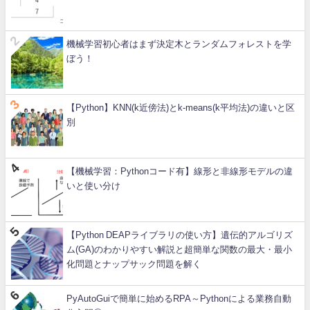
機械学習初心者はまず決定木とランダムフォレストを学
ぼう！
【Python】KNN(k近傍法)とk-means(k平均法)の違いと区
別
【機械学習：Pythonコード有】線形と非線形モデルの違
いと使い分け
【Python DEAPライブラリの使い方】遺伝的アルゴリズ
ム(GA)のわかりやすい解説と超簡単な関数の最大・最小
化問題とナップサック問題を解く
PyAutoGuiで簡単に始めるRPA～Pythonによる業務自動