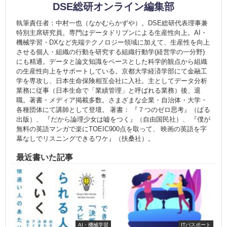
DSE総研オンライン編集部
執筆責任者：中村一也（なかむらかずや）。DSE総研代表理事兼
特別主席研究員。専門はデータドリブンによる生産性向上。AI・
機械学習・DXなど先端テクノロジー領域に加えて、生産性を向上
させる個人・組織の行動を研究する組織行動学(経営学の一分野)
にも精通。データと論文知識をベースとした科学的観点から組織
の生産性向上をサポートしている。京都大学経済学部にて金融工
学を専攻し、日本生命保険相互会社に入社。主としてデータ分析
業務に従事（日本生命で「業績管理」と呼ばれる業務）後、退
職。著書・メディア掲載多数。さまざまな企業・自治体・大学・
各種団体にて講師として登壇。 著書： 『７つのゼロ思考』（ぱる
出版）、 『だから論理少女は嘘をつく』（自由国民社）、 『僕が
無料の英語マンガで楽にTOEIC900点を取って、 映画の英語を字
幕なしでリスニングできるワケ』（扶桑社）。
最近書いた記事
AI・機械学習
ITパスポート