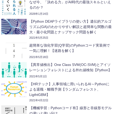
なぜ今、「決める力」がAI時代の最強スキルといえ
るのか？
2026年1月14日
【Python DEAPライブラリの使い方】遺伝的アルゴ
リズム(GA)のわかりやすい解説と超簡単な関数の最
大・最小化問題とナップサック問題を解く
2021年5月25日
超簡単な強化学習(Q学習)のPythonコード実装例で
一気に理解！【迷路を解く】
2021年5月18日
【異常値検出】One Class SVM(OC-SVM)とアイソ
レーションフォレストによる外れ値検知【Python】
2021年5月1日
【HRテック】人事領域に用いられるAI～Pythonに
よる退職・離職予測【ランダムフォレスト、
LigthtGBM】
2021年4月22日
【機械学習：Pythonコード有】線形と非線形モデル
の違いと使い分け