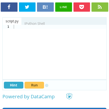
LINE
script.py
IPython Shell
1
Hint
Run
Powered by DataCamp