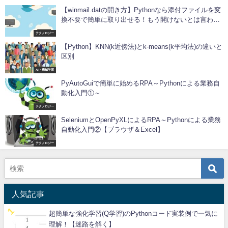
【winmail.datの開き方】Pythonなら添付ファイルを変
換不要で簡単に取り出せる！もう開けないとは言わせ
ない！【tnefparseライブラリ】
テクノロジー
【Python】KNN(k近傍法)とk-means(k平均法)の違いと
区別
AI・機械学習
PyAutoGuiで簡単に始めるRPA～Pythonによる業務自
動化入門①～
テクノロジー
SeleniumとOpenPyXLによるRPA～Pythonによる業務
自動化入門②【ブラウザ＆Excel】
テクノロジー
人気記事
超簡単な強化学習(Q学習)のPythonコード実装例で一気に
理解！【迷路を解く】