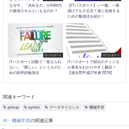
なぜ今、「決める力」がAI時代
【ITパスポート】ノー勉、一夜
の最強スキルといえるのか？
漬けでも大丈夫？楽に合格する
ための勉強法を紹介！
ITパスポート
ITパスポート
ITパスポート試験で『覚えられ
ITパスポートで頻出のディジタ
ない』『難しい』という人のた
ル署名をわかりやすく解説！
めの効率的勉強法
【過去問平成27年春 問78】
関連キーワード
pickup
pytnon
データサイエンス
機械学習
AI・機械学習
の関連記事