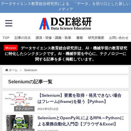
データサイエンス教育総合研究所による、「データ」を切り口とした新しい
メディア
TOP
記事の目次
講演・研修・講義・執筆
書籍
研究所概要
お問い合わせ
データサイエンス教育総合研究所は、AI・機械学習の教育研究
Mission
に特化したシンクタンクです。AI・機械学習を中心に、テクノロジーに
関する記事を多く掲載しています。
ホーム
Selenium
Seleniumの記事一覧
【Selenium】要素を取得・発見できない場合
はフレーム(iframe)を疑う【Python】
テクノロジー
2021年5月12日
SeleniumとOpenPyXLによるRPA～Pythonに
よる業務自動化入門②【ブラウザ＆Excel】