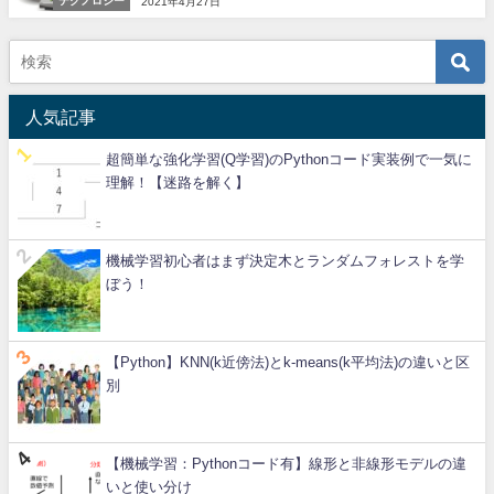
テクノロジー
2021年4月27日
人気記事
超簡単な強化学習(Q学習)のPythonコード実装例で一気に
理解！【迷路を解く】
機械学習初心者はまず決定木とランダムフォレストを学
ぼう！
【Python】KNN(k近傍法)とk-means(k平均法)の違いと区
別
【機械学習：Pythonコード有】線形と非線形モデルの違
いと使い分け