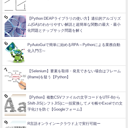
【Python DEAPライブラリの使い方】遺伝的アルゴリズ
ム(GA)のわかりやすい解説と超簡単な関数の最大・最小
化問題とナップサック問題を解く
PyAutoGuiで簡単に始めるRPA～Pythonによる業務自動
化入門①～
【Selenium】要素を取得・発見できない場合はフレーム
(iframe)を疑う【Python】
【Python】複数CSVファイルの文字コードをUTF-8から
Shift-JIS(シフトJIS)に一括変換してメモ帳やExcelでの文
字化けを防ぐ【Googleフォーム】
R言語オンラインークラウド上で実行可能ー