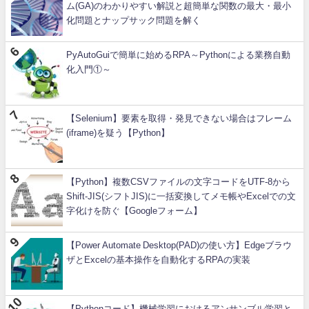
ム(GA)のわかりやすい解説と超簡単な関数の最大・最小
化問題とナップサック問題を解く
PyAutoGuiで簡単に始めるRPA～Pythonによる業務自動
化入門①～
【Selenium】要素を取得・発見できない場合はフレーム
(iframe)を疑う【Python】
【Python】複数CSVファイルの文字コードをUTF-8から
Shift-JIS(シフトJIS)に一括変換してメモ帳やExcelでの文
字化けを防ぐ【Googleフォーム】
【Power Automate Desktop(PAD)の使い方】Edgeブラウ
ザとExcelの基本操作を自動化するRPAの実装
【Pythonコード】機械学習におけるアンサンブル学習と