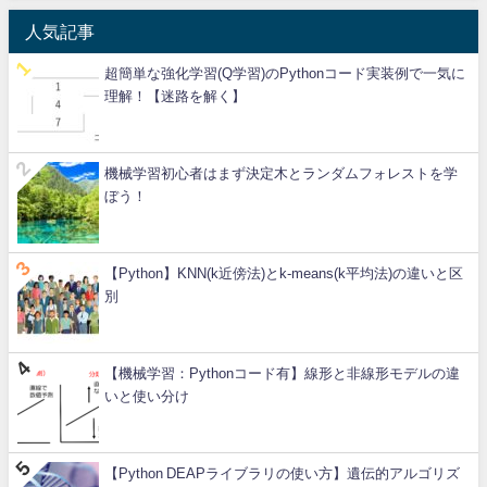
人気記事
超簡単な強化学習(Q学習)のPythonコード実装例で一気に
理解！【迷路を解く】
機械学習初心者はまず決定木とランダムフォレストを学
ぼう！
【Python】KNN(k近傍法)とk-means(k平均法)の違いと区
別
【機械学習：Pythonコード有】線形と非線形モデルの違
いと使い分け
【Python DEAPライブラリの使い方】遺伝的アルゴリズ